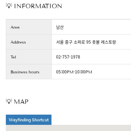
💡 INFORMATION
Area
남산
Address
서울 중구 소파로 95 촛불 레스토랑
Tel
02-757-1978
Business hours
05:00PM-10:00PM
💡 MAP
Wayfinding Shortcut