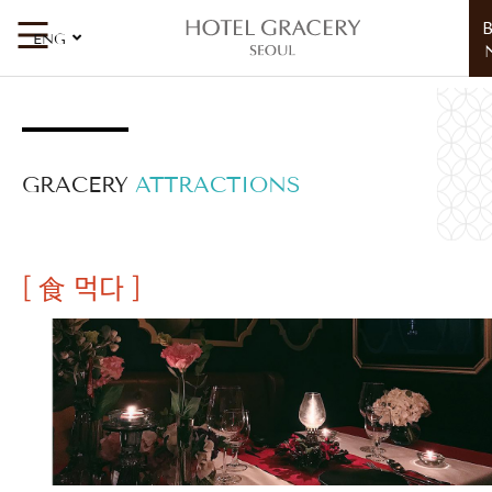
ENG
GRACERY
ATTRACTIONS
[ 食 먹다 ]