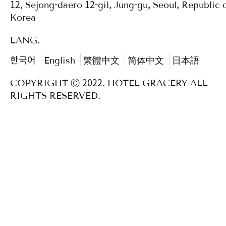
12, Sejong-daero 12-gil, Jung-gu, Seoul, Republic 
Korea
LANG.
한국어
English
繁體中文
简体中文
日本語
COPYRIGHT Ⓒ 2022. HOTEL GRACERY ALL
RIGHTS RESERVED.